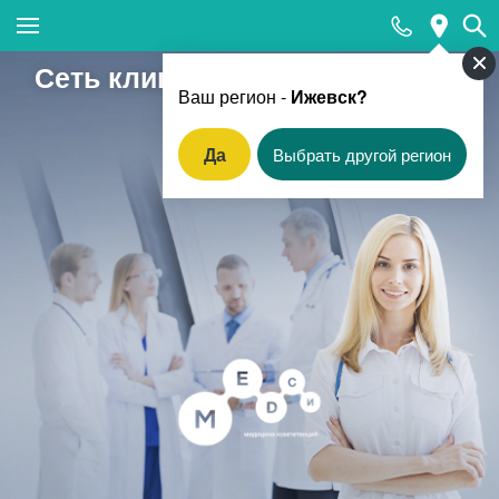
Закрыть поиск
Сеть клиник МЕДСИ в Ижевске
Ваш регион -
Ижевск?
Да
Выбрать другой регион
Популярные запросы
МРТ
КТ
Ультразвуковая диагностика (УЗИ)
Лабораторные исследования
Прием хирурга
Прием стоматолога
Тесты на COVID-19 (антиген к SARS-CoV-2)
методом ПЦР