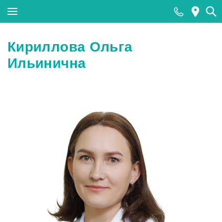
Закрыть поиск
Кириллова Ольга
Ильинична
Популярные запросы
МРТ
КТ
Ультразвуковая диагностика (УЗИ)
Лабораторные исследования
Прием хирурга
Прием стоматолога
Тесты на COVID-19 (антиген к SARS-CoV-2)
методом ПЦР