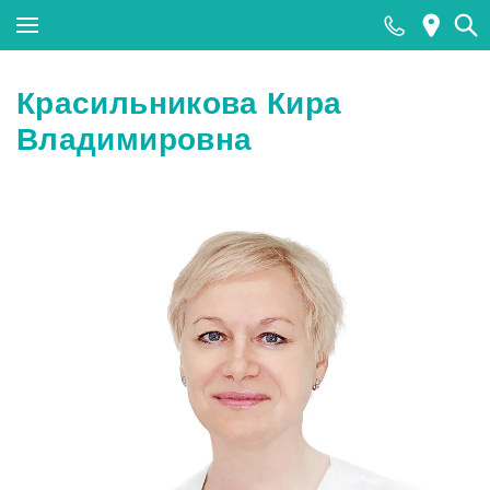
Закрыть поиск
Красильникова Кира
Владимировна
Популярные запросы
МРТ
КТ
Ультразвуковая диагностика (УЗИ)
Лабораторные исследования
Прием хирурга
Прием стоматолога
Тесты на COVID-19 (антиген к SARS-CoV-2)
методом ПЦР