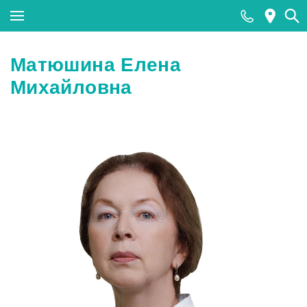
Закрыть поиск
Матюшина Елена
Михайловна
Популярные запросы
МРТ
КТ
Ультразвуковая диагностика (УЗИ)
Лабораторные исследования
Прием хирурга
Прием стоматолога
Тесты на COVID-19 (антиген к SARS-CoV-2)
методом ПЦР