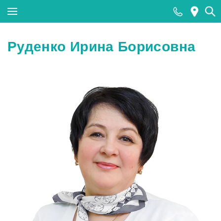
Закрыть поиск
Руденко Ирина Борисовна
Популярные запросы
МРТ
КТ
Ультразвуковая диагностика (УЗИ)
Лабораторные исследования
Прием хирурга
Прием стоматолога
Тесты на COVID-19 (антиген к SARS-CoV-2)
методом ПЦР