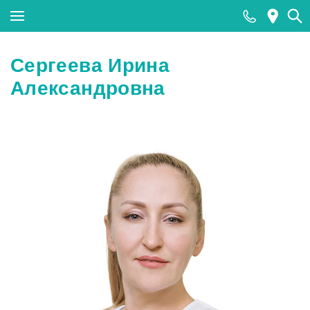
Закрыть поиск
Сергеева Ирина
Александровна
Популярные запросы
МРТ
КТ
Ультразвуковая диагностика (УЗИ)
Лабораторные исследования
Прием хирурга
Прием стоматолога
Тесты на COVID-19 (антиген к SARS-CoV-2)
методом ПЦР