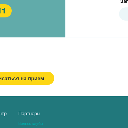
За
11
исаться на прием
Спасибо, МЕДСИ
нтр
Партнеры
Велнес клубы