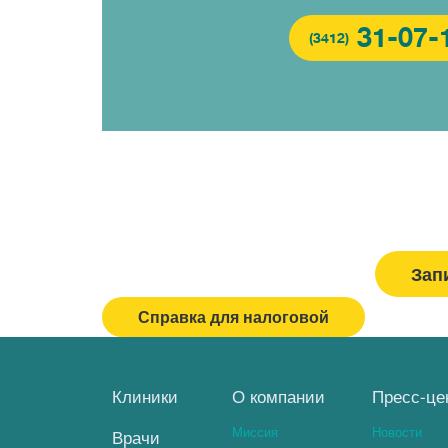
31-07-
(3412)
Зап
Вызвать врача/медсестру
Справка для налоговой
Клиники
О компании
Пресс-це
Миссия
Новости
Врачи