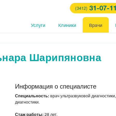
31-07-1
(3412)
Услуги
Клиники
Врачи
ьнара Шарипяновна
ем хирурга
ем стоматолога
ты на COVID-19 (антиген
ARS-CoV-2) методом ПЦР
Информация о специалисте
ем невролога
Специальность:
врач ультразвуковой диагностики
диагностики.
Стаж работы:
28 лет.