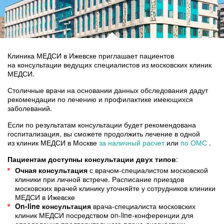
Клиника МЕДСИ в
Ижевске
приглашает пациентов
на консультации ведущих специалистов из московских клиник
МЕДСИ.
Столичные врачи на основании данных обследования дадут
рекомендации по лечению и профилактике имеющихся
заболеваний.
Если по результатам консультации будет рекомендована
госпитализация, вы сможете продолжить лечение в одной
из клиник МЕДСИ в Москве
за наличный расчет
или
по ОМС
.
Пациентам доступны консультации двух типов
:
Очная консультация
с
врачом-специалистом
московской
клиники при личной встрече. Расписание приездов
московских врачей клинику уточняйте у сотрудников клиники
МЕДСИ в
Ижевске
On-line консультация
врача-специалиста
московских
клиник МЕДСИ посредством
on-line-конференции
для
определения предварительного плана диагностики