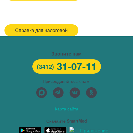
Спасибо, МЕДСИ
Горячая линия/Оставить отзыв
Справка для налоговой
Звоните нам
31-07-11
(3412)
Присоединяйтесь к нам:
Карта сайта
Скачайте SmartMed