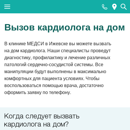
Закрыть поиск
Вызов кардиолога на дом
В клинике МЕДСИ в Ижевске вы можете вызвать
Популярные запросы
на дом кардиолога. Наши специалисты проведут
диагностику, профилактику и лечение различных
МРТ
патологий сердечно-сосудистой системы. Все
КТ
манипуляции будут выполнены в максимально
комфортных для пациента условиях. Чтобы
Ультразвуковая диагностика (УЗИ)
воспользоваться помощью врача, достаточно
Лабораторные исследования
оформить заявку по телефону.
Прием хирурга
Прием стоматолога
Когда следует вызвать
Тесты на COVID-19 (антиген к SARS-CoV-2)
кардиолога на дом?
методом ПЦР