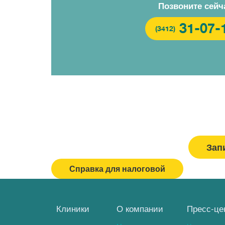
Позвоните сейч
31-07-
(3412)
Зап
Вызвать врача/медсестру
Справка для налоговой
Клиники
О компании
Пресс-це