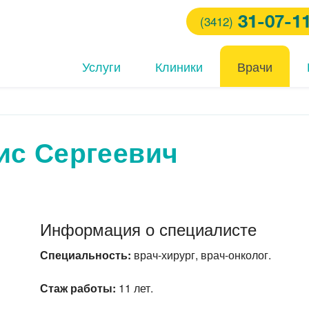
31-07-1
(3412)
Услуги
Клиники
Врачи
ис Сергеевич
ем хирурга
ем стоматолога
ты на COVID-19 (антиген
ARS-CoV-2) методом ПЦР
Информация о специалисте
ем невролога
Специальность:
врач-хирург, врач-онколог.
Стаж работы:
11 лет.