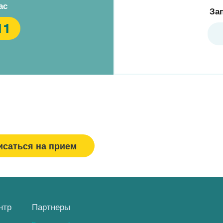
ас
За
11
исаться на прием
Спасибо, МЕДСИ
нтр
Партнеры