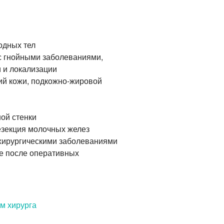
одных тел
с гнойными заболеваниями,
 и локализации
ий кожи,
подкожно-жировой
ой стенки
езекция молочных желез
 хирургическими заболеваниями
ле после оперативных
м хирурга