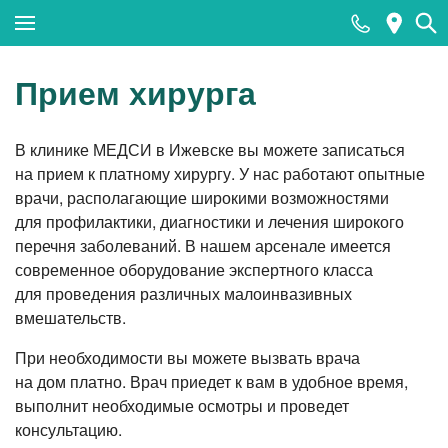
Закрыть поиск
Прием хирурга
В клинике МЕДСИ в Ижевске вы можете записаться
Популярные запросы
на прием к платному хирургу. У нас работают опытные
врачи, располагающие широкими возможностями
МРТ
для профилактики, диагностики и лечения широкого
КТ
перечня заболеваний. В нашем арсенале имеется
современное оборудование экспертного класса
Ультразвуковая диагностика (УЗИ)
для проведения различных малоинвазивных
Лабораторные исследования
вмешательств.
Прием хирурга
При необходимости вы можете вызвать врача
на дом платно. Врач приедет к вам в удобное время,
Прием стоматолога
выполнит необходимые осмотры и проведет
Тесты на COVID-19 (антиген к SARS-CoV-2)
консультацию.
методом ПЦР