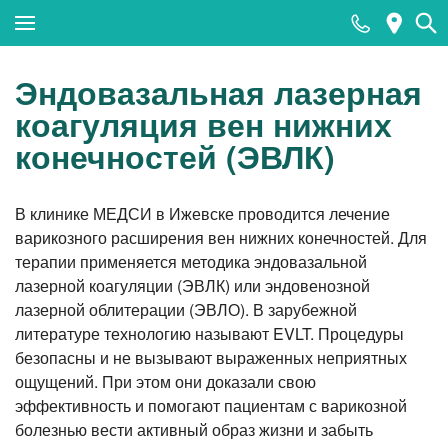
Закрыть поиск
Эндовазальная лазерная
коагуляция вен нижних
конечностей (ЭВЛК)
Популярные запросы
МРТ
В клинике МЕДСИ в Ижевске проводится лечение
варикозного расширения вен нижних конечностей. Для
КТ
терапии применяется методика эндовазальной
Ультразвуковая диагностика (УЗИ)
лазерной коагуляции (ЭВЛК) или эндовенозной
лазерной облитерации (ЭВЛО). В зарубежной
Лабораторные исследования
литературе технологию называют EVLT. Процедуры
Прием хирурга
безопасны и не вызывают выраженных неприятных
ощущений. При этом они доказали свою
Прием стоматолога
эффективность и помогают пациентам с варикозной
Тесты на COVID-19 (антиген к SARS-CoV-2)
болезнью вести активный образ жизни и забыть
методом ПЦР